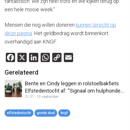
fantastisch. We zijn heel trots en we kijken terug op
een hele mooie week.”
Mensen die nog willen doneren
kunnen terecht op
deze pagina
. Het geldbedrag wordt binnenkort
overhandigd aan KNGF.
Facebook
X
LinkedIn
WhatsApp
Copy
Email
Link
Gerelateerd
Bente en Cindy leggen in rolstoelbakfiets
Elfstedentocht af: “Signaal om hulphonden
21:31 - 10 september
toe te laten in openbare ruimtes”
elfstedentocht
goede doel
kngf