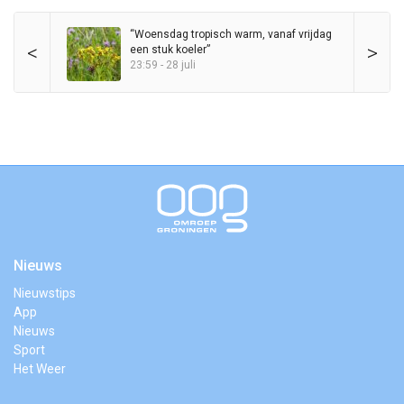
“Woensdag tropisch warm, vanaf vrijdag
<
>
een stuk koeler”
23:59 - 28 juli
Nieuws
Nieuwstips
App
Nieuws
Sport
Het Weer