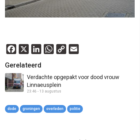
Facebook
X
LinkedIn
WhatsApp
Copy
Email
Link
Gerelateerd
Verdachte opgepakt voor dood vrouw
Linnaeusplein
23:46 - 13 augustus
dode
groningen
overleden
politie