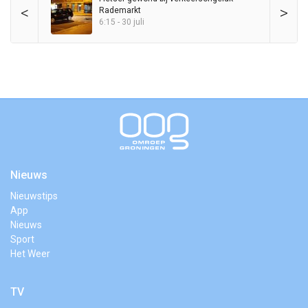
<
>
Rademarkt
6:15 - 30 juli
Nieuws
Nieuwstips
App
Nieuws
Sport
Het Weer
TV