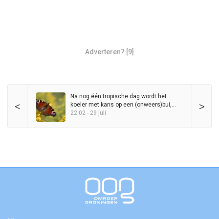
Adverteren? [9]
Na nog één tropische dag wordt het
<
>
koeler met kans op een (onweers)bui,
maar zomer blijft in het zadel
22:02 - 29 juli