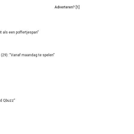
Adverteren? [1]
it als een poffertjespan”
(29): “Vanaf maandag te spelen”
id Qbuzz”