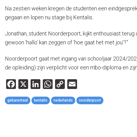
Na zestien weken kregen de studenten een eindgesprek
gegaan en lopen nu stage bij Kentalis.
Jonathan, student Noorderpoort, kijkt enthousiast terug o
gewoon ‘hallo’ kan zeggen of ‘hoe gaat het met jou’?”
Noorderpoort gaat met ingang van schooljaar 2024/2025
de opleiding) zijn verplicht voor een mbo-diploma en zi
Facebook
X
LinkedIn
WhatsApp
Copy
Email
Link
gebarentaal
kentalis
nederlands
noorderpoort