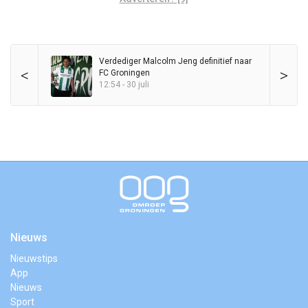
Verdediger Malcolm Jeng definitief naar
<
>
FC Groningen
12:54 - 30 juli
Nieuws
Nieuwstips
App
Nieuws
Sport