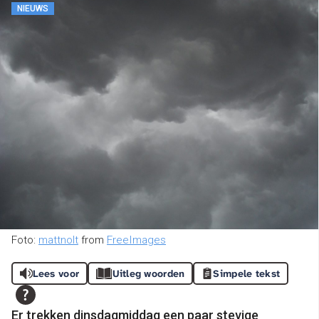
NIEUWS
Foto:
mattnolt
from
FreeImages
Lees voor
Uitleg woorden
Simpele tekst
Er trekken dinsdagmiddag een paar stevige