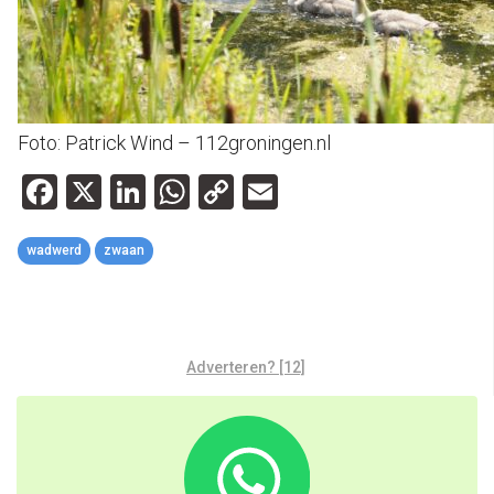
Foto: Patrick Wind – 112groningen.nl
Facebook
X
LinkedIn
WhatsApp
Copy
Email
Link
wadwerd
zwaan
Adverteren? [12]