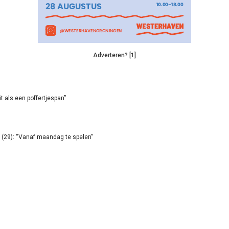
Adverteren? [1]
it als een poffertjespan”
(29): “Vanaf maandag te spelen”