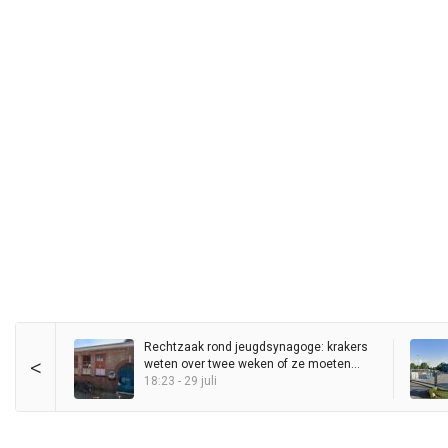
Rechtzaak rond jeugdsynagoge: krakers
<
weten over twee weken of ze moeten
vertrekken
18:23 - 29 juli