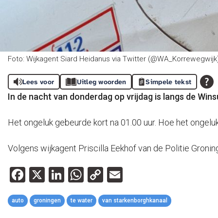
Foto: Wijkagent Siard Heidanus via Twitter (@WA_Korrewegwijk
Lees voor
Uitleg woorden
Simpele tekst
In de nacht van donderdag op vrijdag is langs de Wi
Het ongeluk gebeurde kort na 01.00 uur. Hoe het ongeluk
Volgens wijkagent Priscilla Eekhof van de Politie Gron
Facebook
X
LinkedIn
WhatsApp
Copy
Email
Link
auto
groningen
te water
van starkenborghkanaal