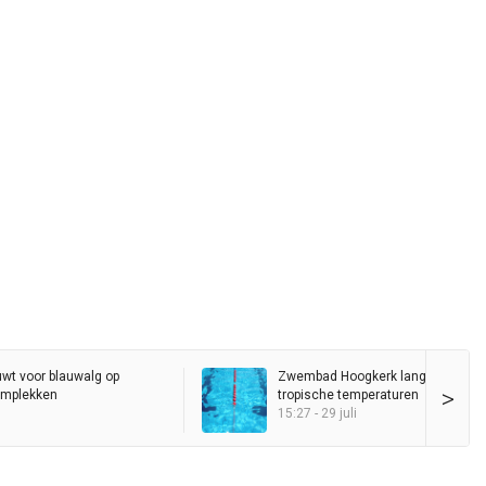
t voor blauwalg op
Zwembad Hoogkerk langer open 
>
mplekken
tropische temperaturen
15:27 - 29 juli