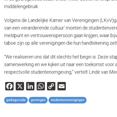
middelengebruik.
Volgens de Landelijke Kamer van Verenigingen (LKvV)g
van een veranderende cultuur’ moeten de studentenvere
meldpunt en vertrouwenspersoon gaan krijgen, waar bi
taboe zijn op alle verenigingen die hun handtekening zet
“We realiseren ons dat dit slechts het begin is. Deze st
samenwerking en we kijken uit naar een toekomst voor a
respectvolle studentenomgeving,” vertelt Linde van Me
Facebook
X
LinkedIn
WhatsApp
Copy
Email
Link
gedragscode
groningen
studentenverenigingen