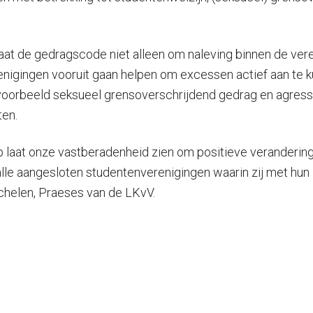
aat de gedragscode niet alleen om naleving binnen de ve
nigingen vooruit gaan helpen om excessen actief aan te 
jvoorbeeld seksueel grensoverschrijdend gedrag en agres
ten.
ap laat onze vastberadenheid zien om positieve veranderinge
lle aangesloten studentenverenigingen waarin zij met hun l
chelen, Praeses van de LKvV.