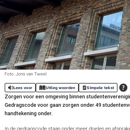
Foto: Joris van Tweel
Lees voor
Uitleg woorden
Simpele tekst
Zorgen voor een omgeving binnen studentenvereniginge
Gedragscode voor gaan zorgen onder 49 studentenvere
handtekening onder.
In de gedragscode staan onder meer doelen en afsprake