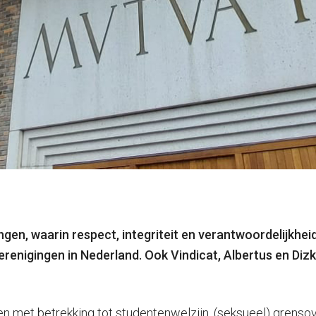
n, waarin respect, integriteit en verantwoordelijkheid
nigingen in Nederland. Ook Vindicat, Albertus en Dizk
n met betrekking tot studentenwelzijn, (seksueel) grenso