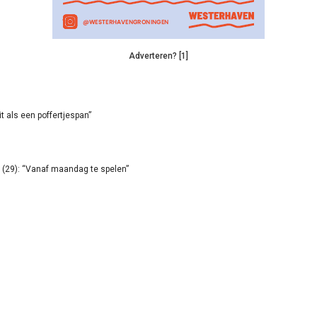
Adverteren? [1]
it als een poffertjespan”
(29): “Vanaf maandag te spelen”