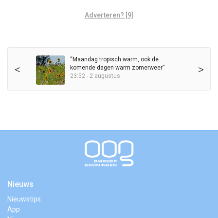
Adverteren? [9]
“Maandag tropisch warm, ook de
<
>
komende dagen warm zomerweer”
23:52 - 2 augustus
Nieuws
Nieuwstips
App