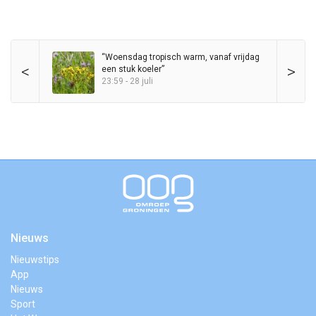
“Woensdag tropisch warm, vanaf vrijdag
<
>
een stuk koeler”
23:59 - 28 juli
Nieuws
Nieuwstips
App
Nieuws
Sport