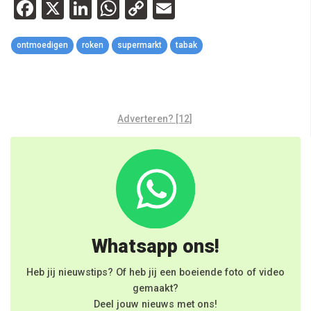
Facebook
X
LinkedIn
WhatsApp
Copy
Email
Link
ontmoedigen
roken
supermarkt
tabak
Adverteren? [12]
Whatsapp ons!
Heb jij nieuwstips? Of heb jij een boeiende foto of video
gemaakt?
Deel jouw nieuws met ons!