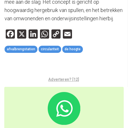
mee aan de slag. Het concept is gericht op
hoogwaardig hergebruik van spullen, en het betrekken
van omwonenden en onderwijsinstellingen hierbij.
Facebook
X
LinkedIn
WhatsApp
Copy
Email
Link
afvalbrengstation
circulariteit
de hoogte
Adverteren? [12]