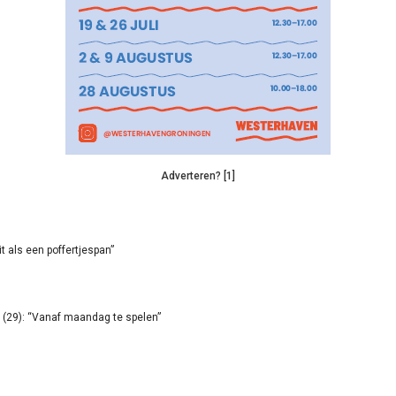
Adverteren? [1]
it als een poffertjespan”
(29): “Vanaf maandag te spelen”