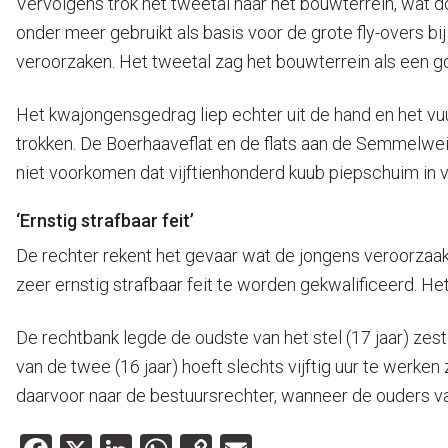
Vervolgens trok het tweetal naar het bouwterrein, wat 
onder meer gebruikt als basis voor de grote fly-overs bi
veroorzaken. Het tweetal zag het bouwterrein als een 
Het kwajongensgedrag liep echter uit de hand en het vu
trokken. De Boerhaaveflat en de flats aan de Semmelweiss
niet voorkomen dat vijftienhonderd kuub piepschuim in 
‘Ernstig strafbaar feit’
De rechter rekent het gevaar wat de jongens veroorzaakt
zeer ernstig strafbaar feit te worden gekwalificeerd. He
De rechtbank legde de oudste van het stel (17 jaar) zest
van de twee (16 jaar) hoeft slechts vijftig uur te werk
daarvoor naar de bestuursrechter, wanneer de ouders va