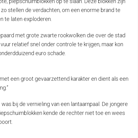
e, piepschuimblokken op te slaan. Deze blokken zijn
st, zo stellen de verdachten, om een enorme brand te
 te laten exploderen.
epaard met grote zwarte rookwolken die over de stad
ur relatief snel onder controle te krijgen, maar kon
honderdduizend euro schade.
 met een groot gevaarzettend karakter en dient als een
ng.”
was bij de vernieling van een lantaarnpaal. De jongere
 piepschuimblokken kende de rechter niet toe en wees
poort.