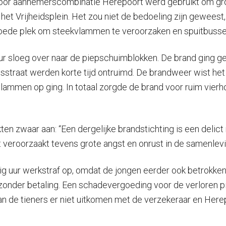
door aannemerscombinatie Herepoort werd gebruikt om grot
j het Vrijheidsplein. Het zou niet de bedoeling zijn gewee
goede plek om steekvlammen te veroorzaken en spuitbussen
ur sloeg over naar de piepschuimblokken. De brand ging g
traat werden korte tijd ontruimd. De brandweer wist het vu
vlammen op ging. In totaal zorgde de brand voor ruim vier
en zwaar aan: “Een dergelijke brandstichting is een delict
t veroorzaakt tevens grote angst en onrust in de samenlevi
ig uur werkstraf op, omdat de jongen eerder ook betrokken 
en zonder betaling. Een schadevergoeding voor de verloren
n de tieners er niet uitkomen met de verzekeraar en Here