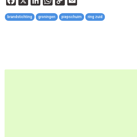
Facebook
X
LinkedIn
WhatsApp
Copy
Email
Link
brandstichting
groningen
piepschuim
ring zuid