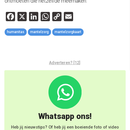
ontmoeten die hetzelfde meemaken.
Facebook
X
LinkedIn
WhatsApp
Copy
Email
Link
humanitas
mantelzorg
mantelzorgkaart
Adverteren? [12]
Whatsapp ons!
Heb jij nieuwstips? Of heb jij een boeiende foto of video