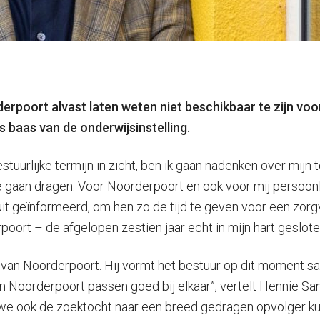
rpoort alvast laten weten niet beschikbaar te zijn voor
s baas van de onderwijsinstelling.
tuurlijke termijn in zicht, ben ik gaan nadenken over mijn t
 te gaan dragen. Voor Noorderpoort en ook voor mij persoonl
it geïnformeerd, om hen zo de tijd te geven voor een zorgv
oort – de afgelopen zestien jaar echt in mijn hart geslote
r van Noorderpoort. Hij vormt het bestuur op dit moment s
 en Noorderpoort passen goed bij elkaar”, vertelt Hennie S
 we ook de zoektocht naar een breed gedragen opvolger kun