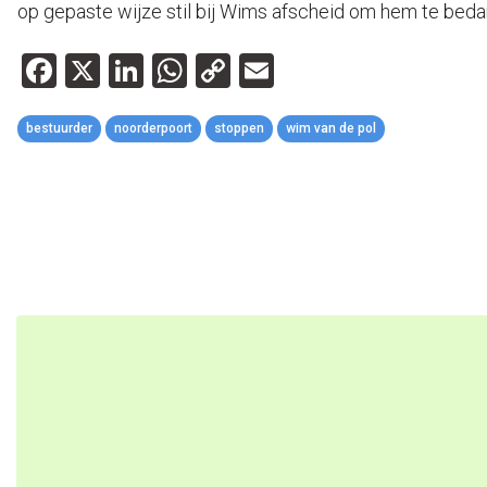
op gepaste wijze stil bij Wims afscheid om hem te bedank
Facebook
X
LinkedIn
WhatsApp
Copy
Email
Link
bestuurder
noorderpoort
stoppen
wim van de pol