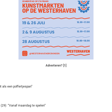
Adverteren? [1]
it als een poffertjespan”
(29): “Vanaf maandag te spelen”