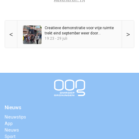
Creatieve demonstratie voor vrije ruimte
<
>
trekt eind september weer door
binnenstad
19:23 - 29 juli
Nieuws
Nieuwstips
App
Nieuws
Sport