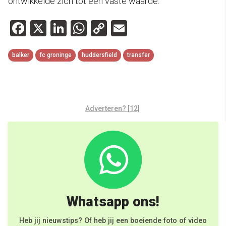
ontwikkelde zich tot een vaste waarde.
Facebook
X
LinkedIn
WhatsApp
Copy
Email
Link
balker
fc groninge
huddersfield
transfer
Adverteren? [12]
Whatsapp ons!
Heb jij nieuwstips? Of heb jij een boeiende foto of video