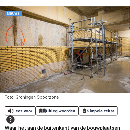
NIEUWS
Foto: Groningen Spoorzone
Lees voor
Uitleg woorden
Simpele tekst
Waar het aan de buitenkant van de bouwplaatsen