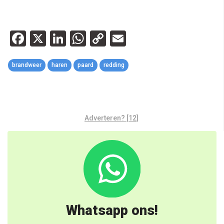
Facebook
X
LinkedIn
WhatsApp
Copy
Email
Link
brandweer
haren
paard
redding
Adverteren? [12]
Whatsapp ons!