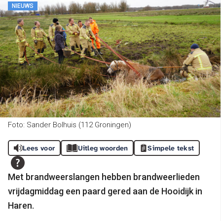
NIEUWS
Foto: Sander Bolhuis (112 Groningen)
Lees voor
Uitleg woorden
Simpele tekst
Met brandweerslangen hebben brandweerlieden
vrijdagmiddag een paard gered aan de Hooidijk in
Haren.