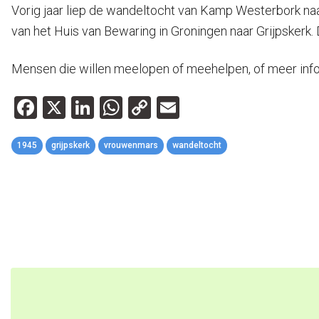
Vorig jaar liep de wandeltocht van Kamp Westerbork naa
van het Huis van Bewaring in Groningen naar Grijpskerk. 
Mensen die willen meelopen of meehelpen, of meer info
Facebook
X
LinkedIn
WhatsApp
Copy
Email
Link
1945
grijpskerk
vrouwenmars
wandeltocht