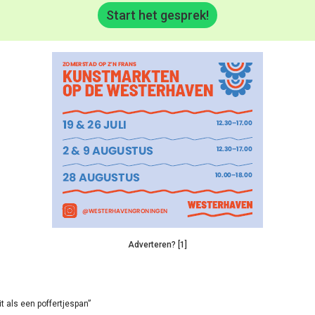
Start het gesprek!
Adverteren? [1]
it als een poffertjespan”