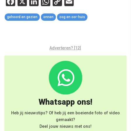
Facebook
X
LinkedIn
WhatsApp
Copy
Email
Link
gehoord en gezien
onnen
oog en oor-huis
Adverteren? [12]
Whatsapp ons!
Heb jij nieuwstips? Of heb jij een boeiende foto of video
gemaakt?
Deel jouw nieuws met ons!