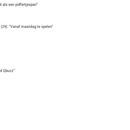
it als een poffertjespan”
(29): “Vanaf maandag te spelen”
id Qbuzz”