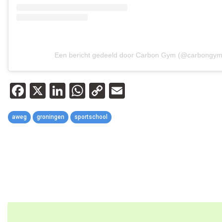
Een bericht gedeeld door Carbon Gym (@carbongym
Facebook
X
LinkedIn
WhatsApp
Copy
Email
Link
aweg
groningen
sportschool