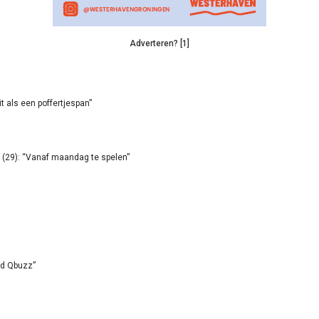
Adverteren? [1]
it als een poffertjespan”
(29): “Vanaf maandag te spelen”
id Qbuzz”