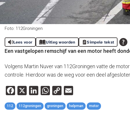
Foto: 112Groningen
Lees voor
Uitleg woorden
Simpele tekst
Een vastgelopen remschijf van een motor heeft donder
Volgens Martin Nuver van 112Groningen vatte de motor v
controle. Hierdoor was de weg voor een deel afgesloten
Facebook
X
LinkedIn
WhatsApp
Copy
Email
Link
112
112groningen
groningen
helpman
motor