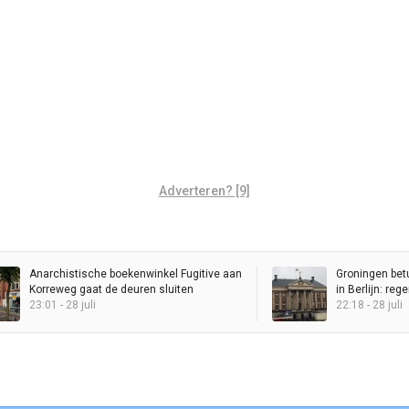
Adverteren? [9]
Anarchistische boekenwinkel Fugitive aan
Groningen bet
Korreweg gaat de deuren sluiten
in Berlijn: re
23:01 - 28 juli
Stadhuis
22:18 - 28 juli