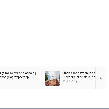
uigt medeleven na aanslag
Urban sports zitten in de lift in Gro
>
genboogvlag wappert op
“Zoveel publiek als bij de Red Bull D
Ride heb ik nog nooit op de Grote 
21:37 - 28 juli
gezien”