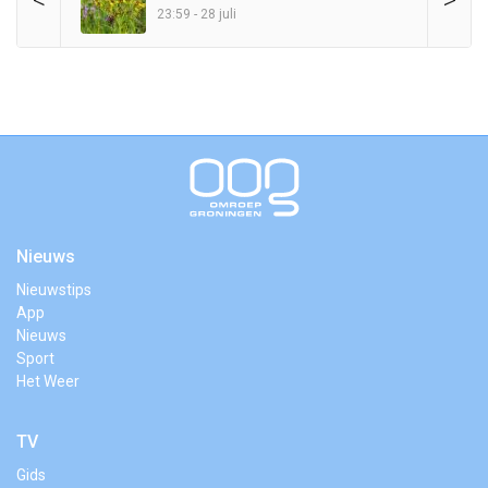
23:59 - 28 juli
Nieuws
Nieuwstips
App
Nieuws
Sport
Het Weer
TV
Gids