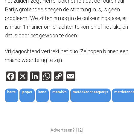
het zuiden’ zegt Herre. Ook het feit dat de route naar
Parijs grotendeels tegen de stroming in is, is geen
probleem. ‘We zitten nu nog in de ontkenningsfase, er
is maar 1 manier om er achter te komen of het lukt, en
dat is door het gewoon te doen.’
Vrijdagochtend vertrekt het duo. Ze hopen binnen een
maand weer terug te zijn.
Facebook
X
LinkedIn
WhatsApp
Copy
Email
Link
herre
jesper
kano
marokko
metdekanonaarparijs
metdetand
Adverteren? [12]