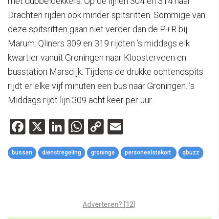
met dubbeldekkers. Op de lijnen 304 en 314 naar
Drachten rijden ook minder spitsritten. Sommige van
deze spitsritten gaan niet verder dan de P+R bij
Marum. Qliners 309 en 319 rijdten ’s middags elk
kwartier vanuit Groningen naar Kloosterveen en
busstation Marsdijk. Tijdens de drukke ochtendspits
rijdt er elke vijf minuten een bus naar Groningen. ’s
Middags rijdt lijn 309 acht keer per uur.
Facebook
X
LinkedIn
WhatsApp
Copy
Email
Link
bussen
dienstregeling
groninge
personeelstekort.
qbuzz
Adverteren? [12]