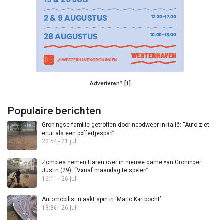
Adverteren? [1]
Populaire berichten
Groningse familie getroffen door noodweer in Italië: “Auto ziet
eruit als een poffertjespan”
22:54 - 21 juli
Zombies nemen Haren over in nieuwe game van Groninger
Justin (29): “Vanaf maandag te spelen”
16:11 - 26 juli
Automobilist maakt spin in ‘Mario Kartbocht’
13:36 - 26 juli