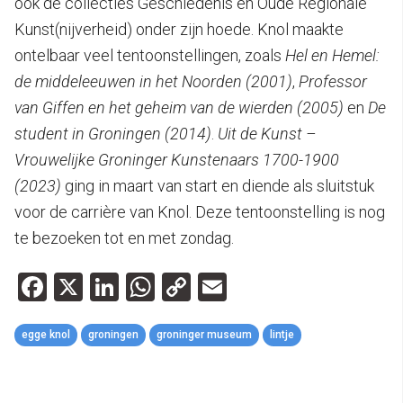
ook de collecties Geschiedenis en Oude Regionale
Kunst(nijverheid) onder zijn hoede. Knol maakte
ontelbaar veel tentoonstellingen, zoals
Hel en Hemel:
de middeleeuwen in het Noorden (2001)
,
Professor
van Giffen en het geheim van de wierden (2005)
en
De
student in Groningen (2014)
.
Uit de Kunst –
Vrouwelijke Groninger Kunstenaars 1700-1900
(2023)
ging in maart van start en diende als sluitstuk
voor de carrière van Knol. Deze tentoonstelling is nog
te bezoeken tot en met zondag.
Facebook
X
LinkedIn
WhatsApp
Copy
Email
Link
egge knol
groningen
groninger museum
lintje