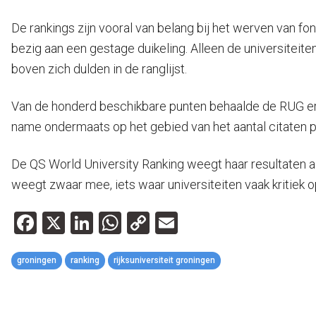
De rankings zijn vooral van belang bij het werven van f
bezig aan een gestage duikeling. Alleen de universitei
boven zich dulden in de ranglijst.
Van de honderd beschikbare punten behaalde de RUG er 52
name ondermaats op het gebied van het aantal citaten p
De QS World University Ranking weegt haar resultaten a
weegt zwaar mee, iets waar universiteiten vaak kritiek o
Facebook
X
LinkedIn
WhatsApp
Copy
Email
Link
groningen
ranking
rijksuniversiteit groningen