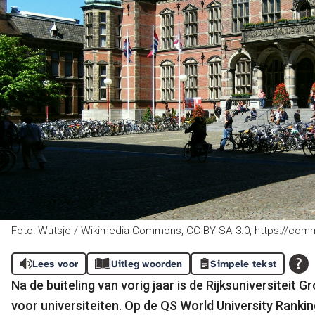
Foto: Wutsje / Wikimedia Commons, CC BY-SA 3.0, https://co
Lees voor
Uitleg woorden
Simpele tekst
Na de buiteling van vorig jaar is de Rijksuniversiteit
voor universiteiten. Op de QS World University Rankin