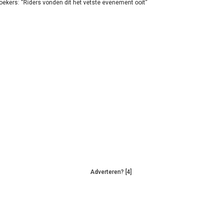
oekers: “Riders vonden dit het vetste evenement ooit”
Adverteren? [4]