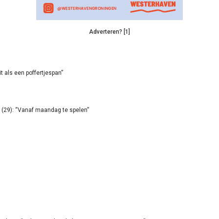
Adverteren? [1]
it als een poffertjespan”
(29): “Vanaf maandag te spelen”