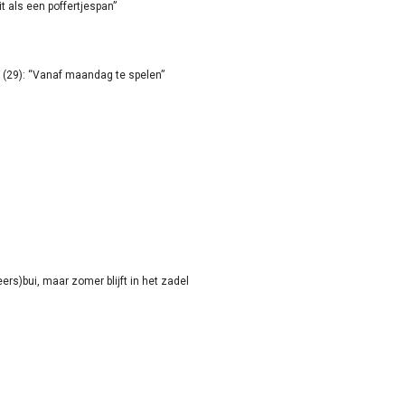
it als een poffertjespan”
(29): “Vanaf maandag te spelen”
rs)bui, maar zomer blijft in het zadel