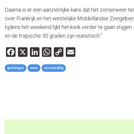
Daarna is er een aanzienlijke kans dat het zomerweer te
over Frankrijk en het westelijke Middellandse Zeegebied.
tijdens het weekend lijkt het kwik verder te gaan stijge
en de tropische 30 graden zijn realistisch.”
Facebook
X
LinkedIn
WhatsApp
Copy
Email
Link
groningen
weer
wisselvallig