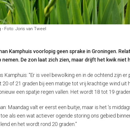
- Foto: Joris van Tweel
an Kamphuis voorlopig geen sprake in Groningen. Rela
emen. De zon laat zich zien, maar drijft het kwik niet h
Kamphuis: “Er is veel bewolking en in de ochtend zijn er 
t 20 of 21 graden bij een matige tot vrij krachtige wind u
nieuw een spatje regen vallen. Het wordt 18 tot 19 graden e
: Maandag valt er eerst een buitje, maar is het ’s middag
n toe als een wat actiever ogende storing ons gebied bin
ralend en het wordt rond 20 graden.”