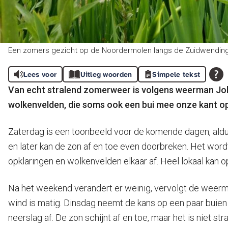
Een zomers gezicht op de Noordermolen langs de Zuidwending 
Lees voor
Uitleg woorden
Simpele tekst
Van echt stralend zomerweer is volgens weerman Joh
wolkenvelden, die soms ook een bui mee onze kant op n
Zaterdag is een toonbeeld voor de komende dagen, aldus 
en later kan de zon af en toe even doorbreken. Het word
opklaringen en wolkenvelden elkaar af. Heel lokaal kan op
Na het weekend verandert er weinig, vervolgt de weerman
wind is matig. Dinsdag neemt de kans op een paar buie
neerslag af. De zon schijnt af en toe, maar het is niet st