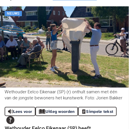
NIEUWS
Wethouder Eelco Eikenaar (SP) (r) onthult samen met één
van de jongste bewoners het kunstwerk. Foto: Jorien Bakker
Lees voor
Uitleg woorden
Simpele tekst
Wethouder Eelco Eikenaar (SP) heeft