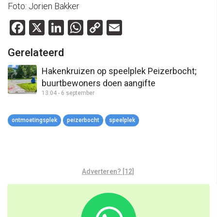
Foto: Jorien Bakker
Facebook
X
LinkedIn
WhatsApp
Copy
Email
Link
Gerelateerd
Hakenkruizen op speelplek Peizerbocht;
buurtbewoners doen aangifte
13:04 - 6 september
ontmoetingsplek
peizerbocht
speelplek
Adverteren? [12]