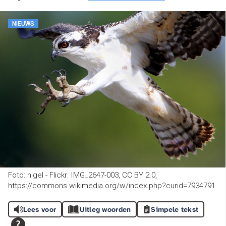
NIEUWS
Foto: nigel - Flickr: IMG_2647-003, CC BY 2.0,
https://commons.wikimedia.org/w/index.php?curid=7934791
Lees voor
Uitleg woorden
Simpele tekst