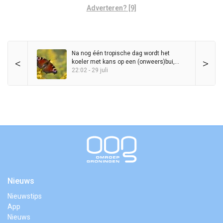
Adverteren? [9]
Na nog één tropische dag wordt het
<
>
koeler met kans op een (onweers)bui,
maar zomer blijft in het zadel
22:02 - 29 juli
Nieuws
Nieuwstips
App
Nieuws