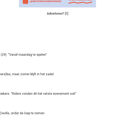
Adverteren? [1]
(29): “Vanaf maandag te spelen”
rs)bui, maar zomer blijft in het zadel
oekers: “Riders vonden dit het vetste evenement ooit”
-Zwolle, onder de loep te nemen