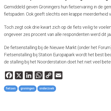
Gemiddeld geven Groningers hun fietservaring in de geme
fietspaden. Ook geeft slechts een krappe meerderheid van
Toch zegt ook drie kwart zich op de fiets veilig te voele
ongeveer zes procent van alle respondenten werd dit jaa
De fietsenstalling bij de Nieuwe Markt (onder het Foru
Fietsenstalling bij Station Europapark wordt het best b
de stalling bij het Noorderstation doet het niet veel beter
Facebook
X
LinkedIn
WhatsApp
Copy
Email
Link
fietsen
groningen
onderzoek