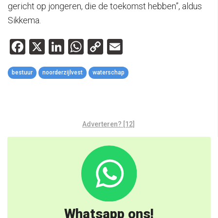
gericht op jongeren, die de toekomst hebben”, aldus
Sikkema.
Facebook
X
LinkedIn
WhatsApp
Copy
Email
Link
bestuur
noorderzijlvest
waterschap
Adverteren? [12]
Whatsapp ons!