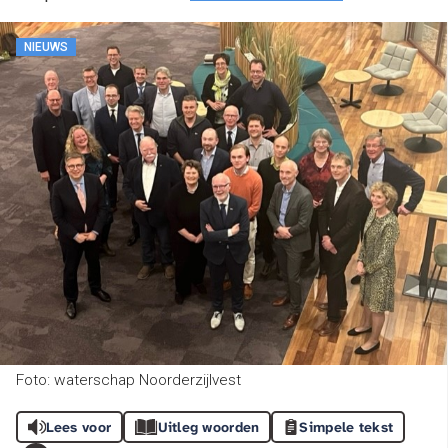
NIEUWS
Foto: waterschap Noorderzijlvest
Lees voor
Uitleg woorden
Simpele tekst