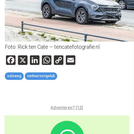
Foto: Rick ten Cate – tencatefotografie.nl
Facebook
X
LinkedIn
WhatsApp
Copy
Email
Link
osloweg
verkeersongeluk
Adverteren? [12]