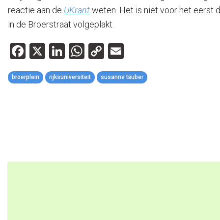
reactie aan de
UKrant
weten. Het is niet voor het eerst 
in de Broerstraat volgeplakt.
Facebook
X
LinkedIn
WhatsApp
Copy
Email
Link
broerplein
rijksuniversiteit
susanne täuber