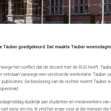
ne Täuber goedgekeurd. Dat maakte Täuber woensdagmid
ege het conflict dat de docent met de RUG heeft. Täuber z
er ontslaan vanwege een verstoorde werkrelatie. Täuber z
ublicaties. De beslissing van de rechter noemt Täuber ee
opentrekt.
sdagmiddag duidelijk aan studenten en medewerkers van d
t niet eens om mij. Ik vind het erger voor al die mensen die 