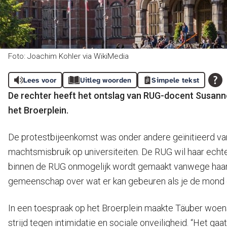
Foto: Joachim Kohler via WikiMedia
Lees voor
Uitleg woorden
Simpele tekst
De rechter heeft het ontslag van RUG-docent Susan
het Broerplein.
De protestbijeenkomst was onder andere geïnitieerd vanw
machtsmisbruik op universiteiten. De RUG wil haar echt
binnen de RUG onmogelijk wordt gemaakt vanwege haar p
gemeenschap over wat er kan gebeuren als je de mond 
In een toespraak op het Broerplein maakte Täuber woen
strijd tegen intimidatie en sociale onveiligheid. “Het gaa