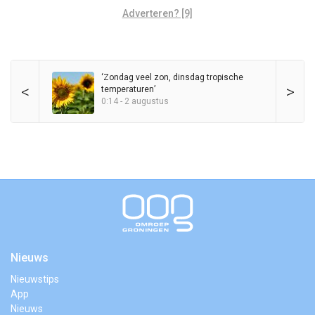
Adverteren? [9]
‘Zondag veel zon, dinsdag tropische
<
>
temperaturen’
0:14 - 2 augustus
Nieuws
Nieuwstips
App
Nieuws