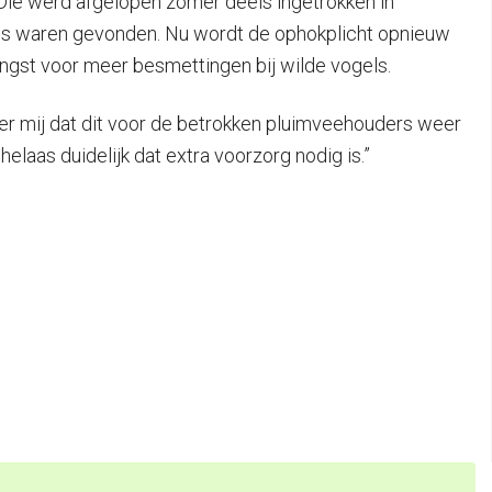
 Die werd afgelopen zomer deels ingetrokken in
ls waren gevonden. Nu wordt de ophokplicht opnieuw
ngst voor meer besmettingen bij wilde vogels.
eer mij dat dit voor de betrokken pluimveehouders weer
laas duidelijk dat extra voorzorg nodig is.”