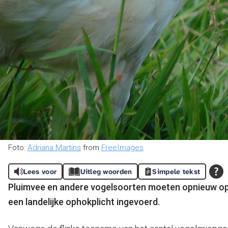
Foto:
Adriana Martins
from
FreeImages
Lees voor
Uitleg woorden
Simpele tekst
Pluimvee en andere vogelsoorten moeten opnieuw op
een landelijke ophokplicht ingevoerd.