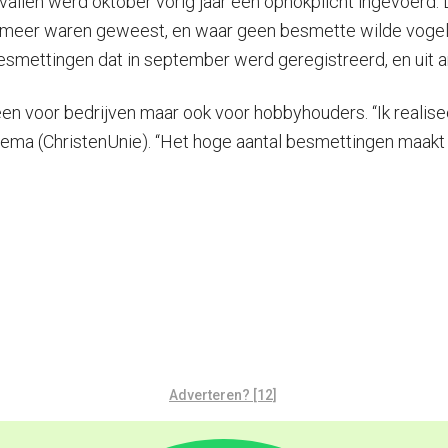
allen werd oktober vorig jaar een ophokplicht ingevoerd.
n meer waren geweest, en waar geen besmette wilde voge
smettingen dat in september werd geregistreerd, en uit a
een voor bedrijven maar ook voor hobbyhouders. “Ik realis
ema (ChristenUnie). “Het hoge aantal besmettingen maakt he
Adverteren? [12]