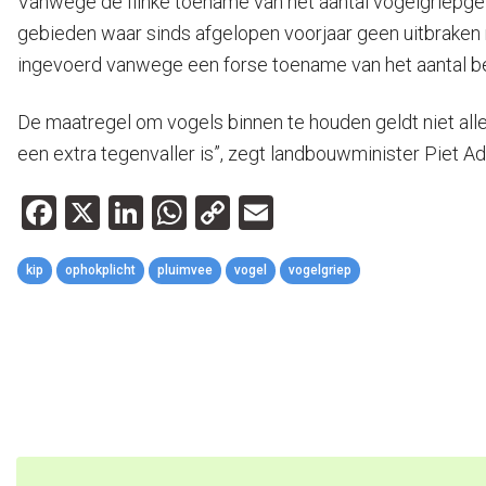
Vanwege de flinke toename van het aantal vogelgriepgev
gebieden waar sinds afgelopen voorjaar geen uitbrake
ingevoerd vanwege een forse toename van het aantal be
De maatregel om vogels binnen te houden geldt niet all
een extra tegenvaller is”, zegt landbouwminister Piet Ad
Facebook
X
LinkedIn
WhatsApp
Copy
Email
Link
kip
ophokplicht
pluimvee
vogel
vogelgriep