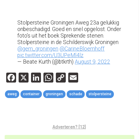
Stolpersteine Groningen Aweg 23a gelukkig
onbeschadigd. Goed en snel opgelost. Onder
foto’s uit het boek Sprekende stenen.
Stolpersteine in de Schilderswijk Groningen
@gem_groningen
⁩ ⁦
@CarineBloemhoff
pic.twitter.com/U3UPeMl4lz
— Beate Kurth (@btkrth)
August 9, 2022
Facebook
X
LinkedIn
WhatsApp
Copy
Email
Link
aweg
container
groningen
schade
stolpersteine
Adverteren? [12]