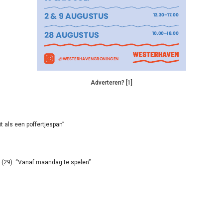
Adverteren? [1]
it als een poffertjespan”
(29): “Vanaf maandag te spelen”