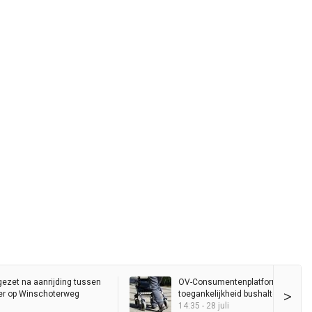
gezet na aanrijding tussen
OV-Consumentenplatform wil bete
>
er op Winschoterweg
toegankelijkheid bushalte Hereplei
14:35 - 28 juli