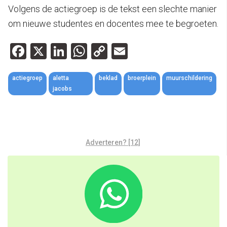
Volgens de actiegroep is de tekst een slechte manier
om nieuwe studentes en docentes mee te begroeten.
Facebook
X
LinkedIn
WhatsApp
Copy
Email
Link
actiegroep
aletta
beklad
broerplein
muurschildering
jacobs
Adverteren? [12]