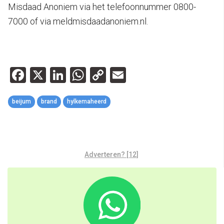
Misdaad Anoniem via het telefoonnummer 0800-
7000 of via meldmisdaadanoniem.nl.
Facebook
X
LinkedIn
WhatsApp
Copy
Email
Link
beijum
brand
hylkemaheerd
Adverteren? [12]