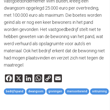
vastgoedondernemer Wim Bulten, kreeg een
dwangsom opgelegd 25.000 euro per overtreding,
met 100.000 euro als maximum. Die boetes worden
geïnd als er nog een keer bewoners in het pand
worden gevonden. Het vastgoedbedrijf stelt niet te
hebben geweten van de bewoning van het pand, wat
werd verhuurd als opslagruimte voor auto’s en
materiaal. Ook het bedrijf erkent dat de bewoning niet
had mogen plaatsvinden en verzet zich niet tegen de
maatregel.
Facebook
X
LinkedIn
WhatsApp
Copy
Email
Link
bedrijfspand
dwangsom
groningen
mensonterend
ontruiming