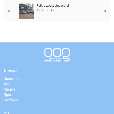
Politie zoekt pinpasdief
<
>
10:49 - 29 juli
Nieuws
Nieuwstips
App
Nieuws
Sport
Het Weer