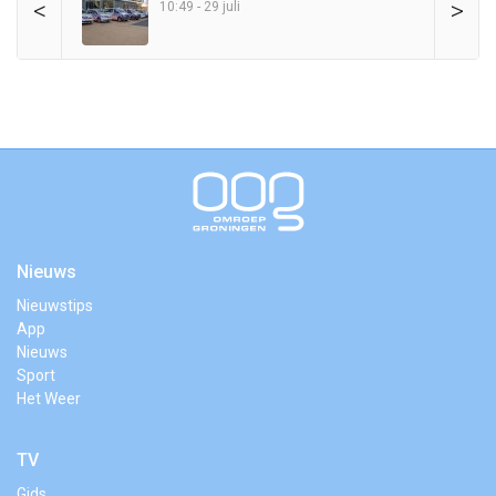
<
>
10:49 - 29 juli
Nieuws
Nieuwstips
App
Nieuws
Sport
Het Weer
TV
Gids