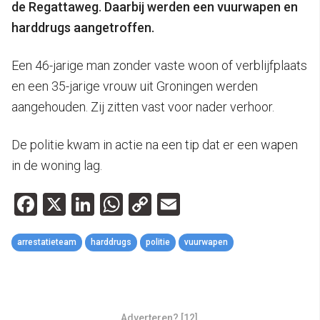
de Regattaweg. Daarbij werden een vuurwapen en
harddrugs aangetroffen.
Een 46-jarige man zonder vaste woon of verblijfplaats
en een 35-jarige vrouw uit Groningen werden
aangehouden. Zij zitten vast voor nader verhoor.
De politie kwam in actie na een tip dat er een wapen
in de woning lag.
Facebook
X
LinkedIn
WhatsApp
Copy
Email
Link
arrestatieteam
harddrugs
politie
vuurwapen
Adverteren? [12]