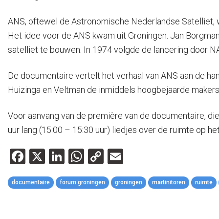
ANS, oftewel de Astronomische Nederlandse Satelliet, wer
Het idee voor de ANS kwam uit Groningen. Jan Borgman
satelliet te bouwen. In 1974 volgde de lancering door N
De documentaire vertelt het verhaal van ANS aan de hand
Huizinga en Veltman de inmiddels hoogbejaarde makers 
Voor aanvang van de première van de documentaire, die o
uur lang (15:00 – 15:30 uur) liedjes over de ruimte op het
Facebook
X
LinkedIn
WhatsApp
Copy
Email
Link
documentaire
forum groningen
groningen
martinitoren
ruimte