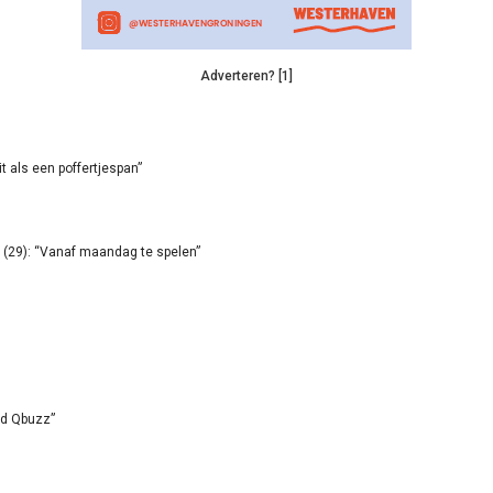
Adverteren? [1]
it als een poffertjespan”
(29): “Vanaf maandag te spelen”
id Qbuzz”