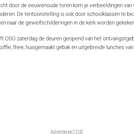
ocht door de eeuwenoude toren kom je verbeeldingen van v
eren. De tentoonstelling is ook door schoolklassen te bez
illen naar de gewelfschilderingen in de kerk worden gekeken
eeft OSO zaterdag de deuren geopend van het ontvangstgeb
 koffie, thee, huisgemaakt gebak en uitgebreide lunches v
Adverteren? [12]