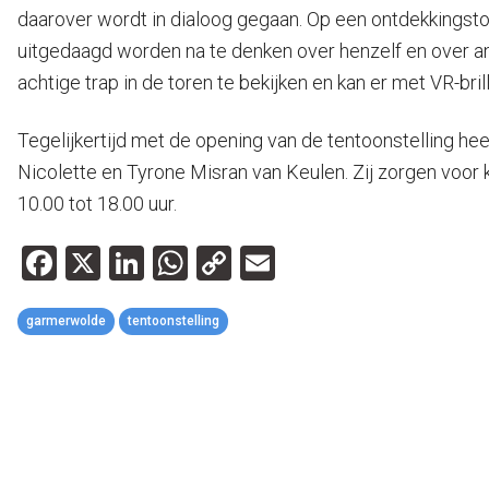
daarover wordt in dialoog gegaan. Op een ontdekkingst
uitgedaagd worden na te denken over henzelf en over and
achtige trap in de toren te bekijken en kan er met VR-br
Tegelijkertijd met de opening van de tentoonstelling h
Nicolette en Tyrone Misran van Keulen. Zij zorgen voor
10.00 tot 18.00 uur.
Facebook
X
LinkedIn
WhatsApp
Copy
Email
Link
garmerwolde
tentoonstelling