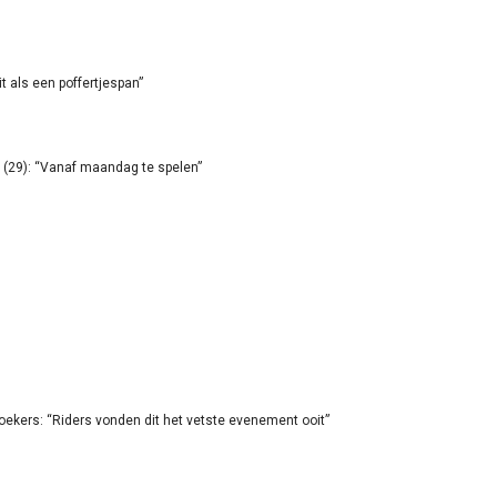
it als een poffertjespan”
(29): “Vanaf maandag te spelen”
oekers: “Riders vonden dit het vetste evenement ooit”