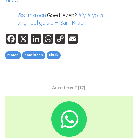
@s4mkroon
Goed lezen?
#fy
#fyp
♬
origineel geluid – Sam Kroon
Facebook
X
LinkedIn
WhatsApp
Copy
Email
Link
marco
sam kroon
tiktok
Adverteren? [12]