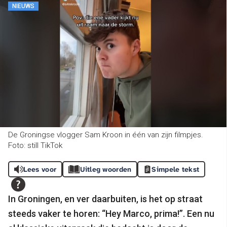
NIEUWS
De Groningse vlogger Sam Kroon in één van zijn filmpjes.
Foto: still TikTok
Lees voor
Uitleg woorden
Simpele tekst
In Groningen, en ver daarbuiten, is het op straat
steeds vaker te horen: “Hey Marco, prima!”. Een nu