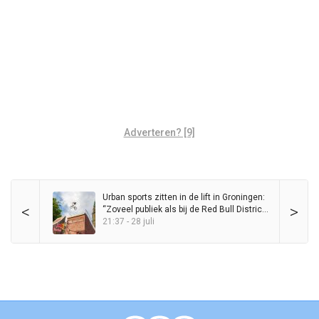
Adverteren? [9]
Urban sports zitten in de lift in Groningen:
<
>
“Zoveel publiek als bij de Red Bull District
Ride heb ik nog nooit op de Grote Markt
21:37 - 28 juli
gezien”