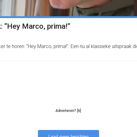
k: “Hey Marco, prima!”
aker te horen: “Hey Marco, prima!”. Een nu al klassieke uitspraa
Adverteren? [6]
Laad meer berichten