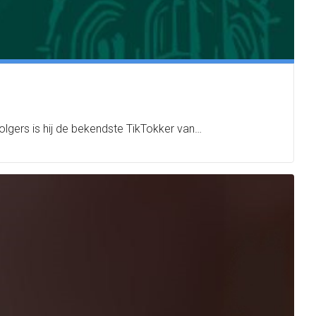
olgers is hij de bekendste TikTokker van…