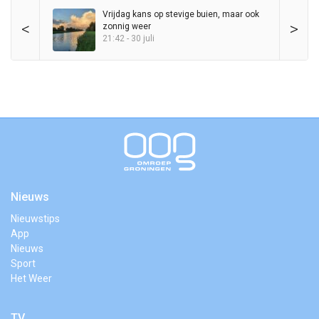
Vrijdag kans op stevige buien, maar ook
<
>
zonnig weer
21:42 - 30 juli
Nieuws
Nieuwstips
App
Nieuws
Sport
Het Weer
TV