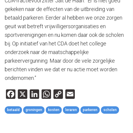
CDA-fractievoorzitter Jalt de Haan. “Er is niet goed
gekeken naar de effecten van de uitbreiding van
betaald parkeren. Eerder al hebben we onze zorgen
geuit wat betreft vrijwilligersorganisaties en
sportverenigingen en nu komen daar ook de scholen
bij. Op initiatief van het CDA doet het college
onderzoek naar de maatschappelijke
parkeervergunning. Maar door de vele zorgelijke
berichten vinden we dat er nu actie moet worden
ondernomen.”
Facebook
X
LinkedIn
WhatsApp
Copy
Email
Link
betaald
groningen
kosten
leraren
parkeren
scholen