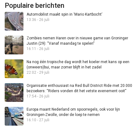
Populaire berichten
Automobilist maakt spin in ‘Mario Kartbocht’
13:36 - 26 juli
Zombies nemen Haren over in nieuwe game van Groninger
Justin (29): “Vanaf maandag te spelen”
16:11 - 26 juli
Na nog één tropische dag wordt het koeler met kans op een
(onweers)bui, maar zomer blijft in het zadel
22:02 - 29 juli
Organisatie enthousiast na Red Bull District Ride met 20.000
bezoekers: “Riders vonden dit het vetste evenement ooit”
17:54 - 26 juli
Europa maant Nederland om spoorregels, ook voor lijn
Groningen-Zwolle, onder de loep te nemen
16:10 - 27 juli