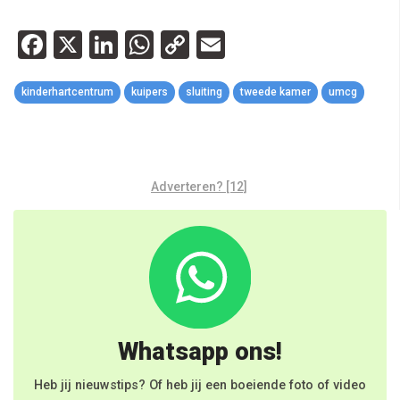
Facebook
X
LinkedIn
WhatsApp
Copy
Email
Link
kinderhartcentrum
kuipers
sluiting
tweede kamer
umcg
Adverteren? [12]
Whatsapp ons!
Heb jij nieuwstips? Of heb jij een boeiende foto of video