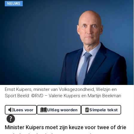
NIEUWS
Ernst Kuipers, minister van Volksgezondheid, Welzijn en
Sport Beeld: ©RVD – Valerie Kuypers en Martijn Beekman
Lees voor
Uitleg woorden
Simpele tekst
Minister Kuipers moet zijn keuze voor twee of drie