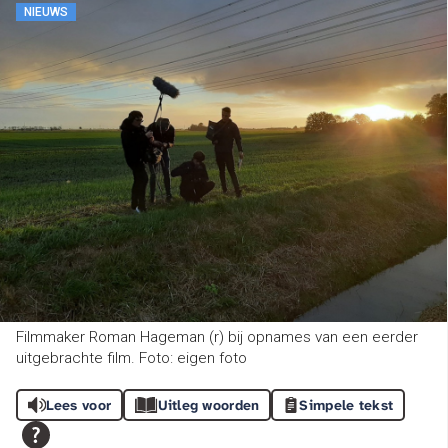
NIEUWS
Filmmaker Roman Hageman (r) bij opnames van een eerder
uitgebrachte film. Foto: eigen foto
Lees voor
Uitleg woorden
Simpele tekst