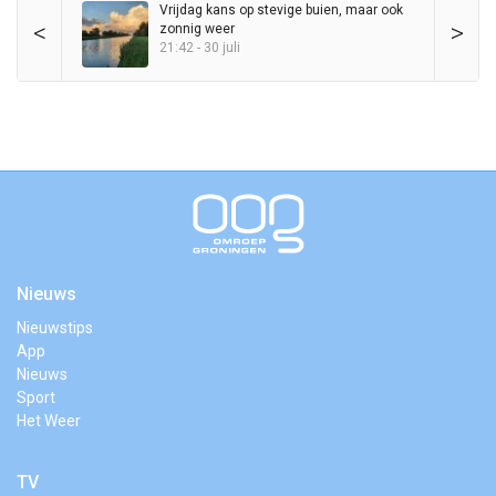
Vrijdag kans op stevige buien, maar ook
<
>
zonnig weer
21:42 - 30 juli
Nieuws
Nieuwstips
App
Nieuws
Sport
Het Weer
TV